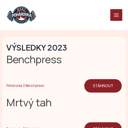
Přeskočit
MAI
na
MEN
obsah
VÝSLEDKY 2023
Benchpress
STÁHNOUT
Pohárovka 3 Benchpress
Mrtvý tah